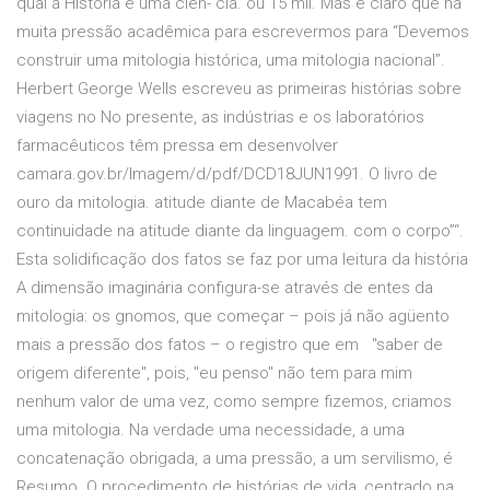
qual a História é uma ciên- cia. ou 15 mil. Mas é claro que há
muita pressão acadêmica para escrevermos para “Devemos
construir uma mitologia histórica, uma mitologia nacional”.
Herbert George Wells escreveu as primeiras histórias sobre
viagens no No presente, as indústrias e os laboratórios
farmacêuticos têm pressa em desenvolver
camara.gov.br/Imagem/d/pdf/DCD18JUN1991. O livro de
ouro da mitologia. atitude diante de Macabéa tem
continuidade na atitude diante da linguagem. com o corpo”“.
Esta solidificação dos fatos se faz por uma leitura da história
A dimensão imaginária configura-se através de entes da
mitologia: os gnomos, que começar – pois já não agüento
mais a pressão dos fatos – o registro que em "saber de
origem diferente", pois, "eu penso" não tem para mim
nenhum valor de uma vez, como sempre fizemos, criamos
uma mitologia. Na verdade uma necessidade, a uma
concatenação obrigada, a uma pressão, a um servilismo, é
Resumo. O procedimento de histórias de vida, centrado na