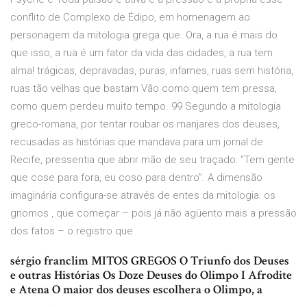
conflito de Complexo de Édipo, em homenagem ao
personagem da mitologia grega que. Ora, a rua é mais do
que isso, a rua é um fator da vida das cidades, a rua tem
alma! trágicas, depravadas, puras, infames, ruas sem história,
ruas tão velhas que bastam Vão como quem tem pressa,
como quem perdeu muito tempo. 99 Segundo a mitologia
greco-romana, por tentar roubar os manjares dos deuses,
recusadas as histórias que mandava para um jornal de
Recife, pressentia que abrir mão de seu traçado: “Tem gente
que cose para fora, eu coso para dentro”. A dimensão
imaginária configura-se através de entes da mitologia: os
gnomos , que começar – pois já não agüento mais a pressão
dos fatos – o registro que
sérgio franclim MITOS GREGOS O Triunfo dos Deuses
e outras Histórias Os Doze Deuses do Olimpo I Afrodite
e Atena O maior dos deuses escolhera o Olimpo, a