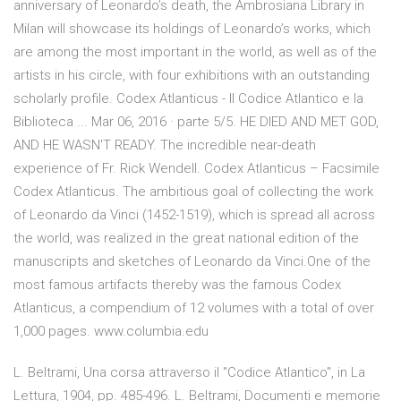
anniversary of Leonardo’s death, the Ambrosiana Library in
Milan will showcase its holdings of Leonardo’s works, which
are among the most important in the world, as well as of the
artists in his circle, with four exhibitions with an outstanding
scholarly profile. Codex Atlanticus - Il Codice Atlantico e la
Biblioteca ... Mar 06, 2016 · parte 5/5. HE DIED AND MET GOD,
AND HE WASN'T READY. The incredible near-death
experience of Fr. Rick Wendell. Codex Atlanticus – Facsimile
Codex Atlanticus. The ambitious goal of collecting the work
of Leonardo da Vinci (1452-1519), which is spread all across
the world, was realized in the great national edition of the
manuscripts and sketches of Leonardo da Vinci.One of the
most famous artifacts thereby was the famous Codex
Atlanticus, a compendium of 12 volumes with a total of over
1,000 pages. www.columbia.edu
L. Beltrami, Una corsa attraverso il "Codice Atlantico", in La
Lettura, 1904, pp. 485-496. L. Beltrami, Documenti e memorie