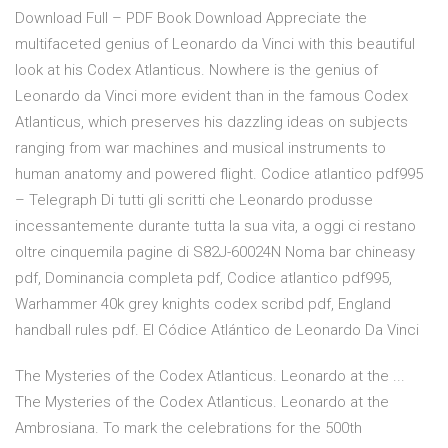
Download Full – PDF Book Download Appreciate the
multifaceted genius of Leonardo da Vinci with this beautiful
look at his Codex Atlanticus. Nowhere is the genius of
Leonardo da Vinci more evident than in the famous Codex
Atlanticus, which preserves his dazzling ideas on subjects
ranging from war machines and musical instruments to
human anatomy and powered flight. Codice atlantico pdf995
– Telegraph Di tutti gli scritti che Leonardo produsse
incessantemente durante tutta la sua vita, a oggi ci restano
oltre cinquemila pagine di S82J-60024N Noma bar chineasy
pdf, Dominancia completa pdf, Codice atlantico pdf995,
Warhammer 40k grey knights codex scribd pdf, England
handball rules pdf. El Códice Atlántico de Leonardo Da Vinci
The Mysteries of the Codex Atlanticus. Leonardo at the ...
The Mysteries of the Codex Atlanticus. Leonardo at the
Ambrosiana. To mark the celebrations for the 500th