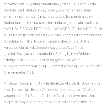
an yazar Zeki Büyüktanır tarafından yazılan Pir Sultan Abdal
Destanı isimli kitabın ilk sayfasını ya da tamamını sizlere
aktarmak için bu içeriğimizi oluşturduk. Bu içeriğimizden
kitabın tanıtımı ile kısa özeti hakkında bilgi de alabileceksiniz.
KAYGUSUZ ABDAL EDEBİ KİŞİLİĞİ MADDELER HALİNDE... Abdal
Musa Bektaşi edebiyatının ilk ve büyük temsilcileri arasındadır.
Bu edebiyatın akla ilk gelen isimlerinden biri olan hatta
kurucusu olarak kabul edilen Kaygusuz Abdal'ın da
şeyhidir.Bazı yazarlar tarafından, Bektaşiliğin ve Bektaşi
edebiyatının kurucusu olarak da gösterilen Abdal
Musa,"Muhammed-Ali birliği", "Yezid düşmanlığı" ve "Mirac-Hz,
Ali münasebeti" gibi
Pir Sultan Abdal'ın 14 Şiiri - leblebitozu Abdülbaki Gölpınarlı ile
Prof. Pertev Naili Boratav’ın incelemelerine göre, 16. yy'da
yaşamış olan Pir Sultan Abdal bir Alevi şairidir ve nefesleri
bugün de söylenegelmekte olan bir halk sanatçısıdır. Pir