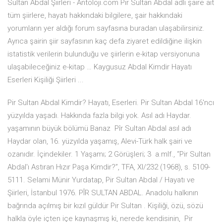
Sultan Abdal Şiirleri - Antoloji.com Pir Sultan Abdal adlı şaire ait
tüm şiirlere, hayatı hakkındaki bilgilere, şair hakkındaki
yorumların yer aldığı forum sayfasına buradan ulaşabilirsiniz.
Ayrıca şairin şiir sayfasının kaç defa ziyaret edildiğine ilişkin
istatistik verilerin bulunduğu ve şiirlerin e-kitap versiyonuna
ulaşabileceğiniz e-kitap … Kaygusuz Abdal Kimdir Hayatı
Eserleri Kişiliği Şiirleri ...
Pir Sultan Abdal Kimdir? Hayatı, Eserleri. Pir Sultan Abdal 16'ncı
yüzyılda yaşadı. Hakkında fazla bilgi yok. Asıl adı Haydar.
yaşamının büyük bölümü Banaz Pîr Sultan Abdal asıl adı
Haydar olan, 16. yüzyılda yaşamış, Alevi-Türk halk şairi ve
ozanıdır. İçindekiler. 1 Yaşamı; 2 Görüşleri; 3 a.mlf., “Pir Sultan
Abdal'ı Astıran Hızır Paşa Kimdir?”, TFA, XI/232 (1968), s. 5109-
5111. Selami Münir Yurdatap, Pir Sultan Abdal / Hayatı ve
Şiirleri, İstanbul 1976. PÎR SULTAN ABDAL. Anadolu halkının
bağrında açılmış bir kızıl güldür Pir Sultan . Kişiliği, özü, sözü
halkla öyle içten içe kaynaşmış ki, nerede kendisinin, Pir