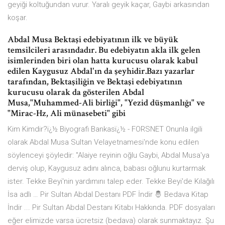
geyiği koltuğundan vurur. Yaralı geyik kaçar, Gaybi arkasından
koşar.
Abdal Musa Bektaşi edebiyatının ilk ve büyük
temsilcileri arasındadır. Bu edebiyatın akla ilk gelen
isimlerinden biri olan hatta kurucusu olarak kabul
edilen Kaygusuz Abdal'ın da şeyhidir.Bazı yazarlar
tarafından, Bektaşiliğin ve Bektaşi edebiyatının
kurucusu olarak da gösterilen Abdal
Musa,"Muhammed-Ali birliği", "Yezid düşmanlığı" ve
"Mirac-Hz, Ali münasebeti" gibi
Kim Kimdir?ï¿½ Biyografi Bankasï¿½ - FORSNET Onunla ilgili
olarak Abdal Musa Sultan Velayetnamesi'nde konu edilen
söylenceyi şöyledir: ''Alaiye reyinin oğlu Gaybi, Abdal Musa'ya
derviş olup, Kaygusuz adını alınca, babası oğlunu kurtarmak
ister. Tekke Beyi'nin yardımını talep eder. Tekke Beyi'de Kılağılı
İsa adlı … Pir Sultan Abdal Destanı PDF İndir 🤴 Bedava Kitap
İndir ... Pir Sultan Abdal Destanı Kitabı Hakkında. PDF dosyaları
eğer elimizde varsa ücretsiz (bedava) olarak sunmaktayız. Şu