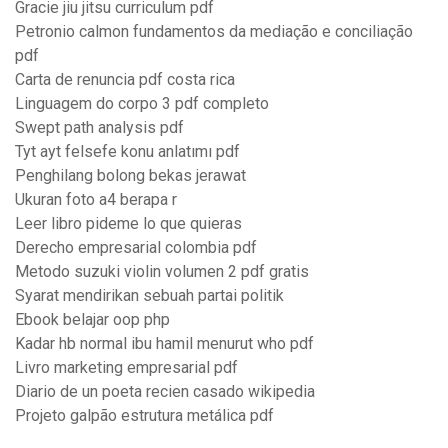
Gracie jiu jitsu curriculum pdf
Petronio calmon fundamentos da mediação e conciliação
pdf
Carta de renuncia pdf costa rica
Linguagem do corpo 3 pdf completo
Swept path analysis pdf
Tyt ayt felsefe konu anlatımı pdf
Penghilang bolong bekas jerawat
Ukuran foto a4 berapa r
Leer libro pideme lo que quieras
Derecho empresarial colombia pdf
Metodo suzuki violin volumen 2 pdf gratis
Syarat mendirikan sebuah partai politik
Ebook belajar oop php
Kadar hb normal ibu hamil menurut who pdf
Livro marketing empresarial pdf
Diario de un poeta recien casado wikipedia
Projeto galpão estrutura metálica pdf