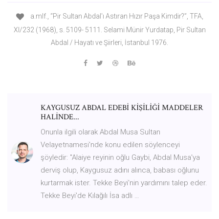
a.mlf., “Pir Sultan Abdal'ı Astıran Hızır Paşa Kimdir?”, TFA,
XI/232 (1968), s. 5109- 5111. Selami Münir Yurdatap, Pir Sultan
Abdal / Hayatı ve Şiirleri, İstanbul 1976.
KAYGUSUZ ABDAL EDEBİ KİŞİLİĞİ MADDELER
HALİNDE...
Onunla ilgili olarak Abdal Musa Sultan
Velayetnamesi'nde konu edilen söylenceyi
şöyledir: ''Alaiye reyinin oğlu Gaybi, Abdal Musa'ya
derviş olup, Kaygusuz adını alınca, babası oğlunu
kurtarmak ister. Tekke Beyi'nin yardımını talep eder.
Tekke Beyi'de Kılağılı İsa adlı …