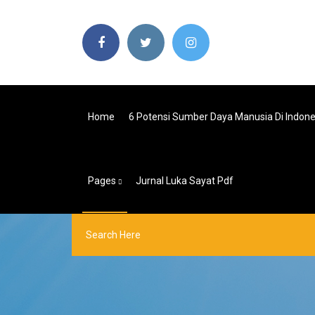
Home
6 Potensi Sumber Daya Manusia Di Indone
Pages
Jurnal Luka Sayat Pdf