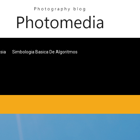
sia
Simbologia Basica De Algoritmos