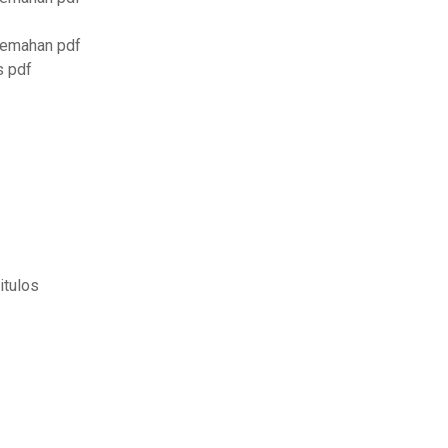
rjemahan pdf
s pdf
itulos