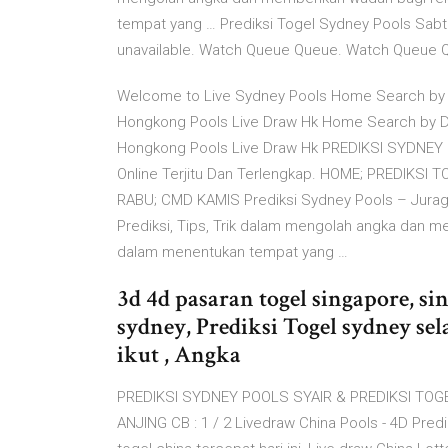
tempat yang … Prediksi Togel Sydney Pools Sabtu,
unavailable. Watch Queue Queue. Watch Queue 
Welcome to Live Sydney Pools Home Search by D
Hongkong Pools Live Draw Hk Home Search by Da
Hongkong Pools Live Draw Hk PREDIKSI SYDNEY POO
Online Terjitu Dan Terlengkap. HOME; PREDIKS
RABU; CMD KAMIS Prediksi Sydney Pools – Juraga
Prediksi, Tips, Trik dalam mengolah angka dan m
dalam menentukan tempat yang …
3d 4d pasaran togel singapore, s
sydney, Prediksi Togel sydney se
ikut , Angka
PREDIKSI SYDNEY POOLS SYAIR & PREDIKSI TOGE
ANJING CB : 1 / 2 Livedraw China Pools - 4D Predik