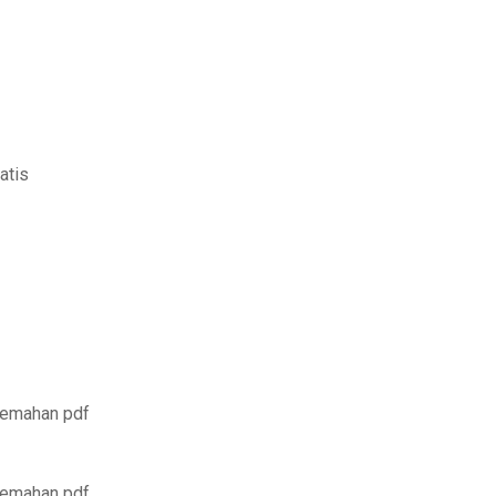
atis
rjemahan pdf
rjemahan pdf