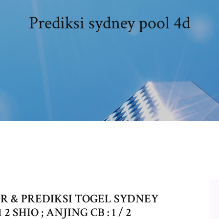
Prediksi sydney pool 4d
IR & PREDIKSI TOGEL SYDNEY
2 SHIO ; ANJING CB : 1 / 2