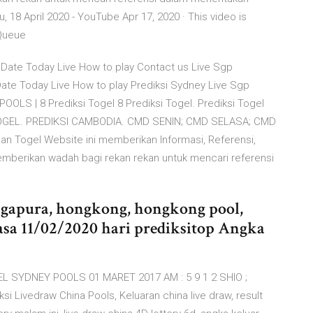
 18 April 2020 - YouTube Apr 17, 2020 · This video is
Queue
ate Today Live How to play Contact us Live Sgp
te Today Live How to play Prediksi Sydney Live Sgp
LS | 8 Prediksi Togel 8 Prediksi Togel. Prediksi Togel
I TOGEL. PREDIKSI CAMBODIA. CMD SENIN; CMD SELASA; CMD
n Togel Website ini memberikan Informasi, Referensi,
emberikan wadah bagi rekan rekan untuk mencari referensi
ingapura, hongkong, hongkong pool,
lasa 11/02/2020 hari prediksitop Angka
L SYDNEY POOLS 01 MARET 2017 AM : 5 9 1 2 SHIO ;
si Livedraw China Pools, Keluaran china live draw, result